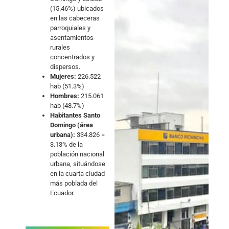
(15.46%) ubicados
en las cabeceras
parroquiales y
asentamientos
rurales
concentrados y
dispersos.
Mujeres:
226.522
hab (51.3%)
Hombres:
215.061
hab (48.7%)
Habitantes Santo
Domingo (área
urbana):
334.826 =
3.13% de la
población nacional
urbana, situándose
en la cuarta ciudad
más poblada del
Ecuador.