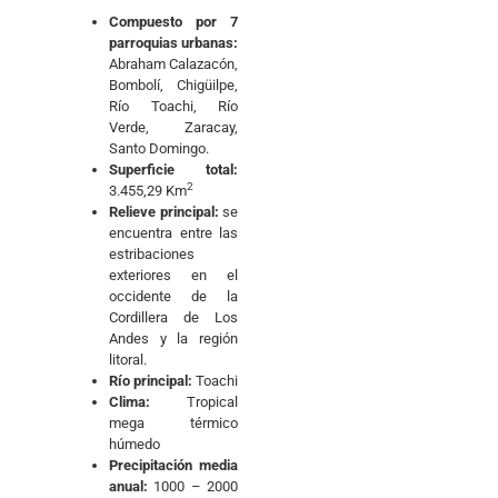
Compuesto por 7
parroquias urbanas:
Abraham Calazacón,
Bombolí, Chigüilpe,
Río Toachi, Río
Verde, Zaracay,
Santo Domingo.
Superficie total:
2
3.455,29 Km
Relieve principal:
se
encuentra entre las
estribaciones
exteriores en el
occidente de la
Cordillera de Los
Andes y la región
litoral.
Río principal:
Toachi
Clima:
Tropical
mega térmico
húmedo
Precipitación media
anual:
1000 – 2000