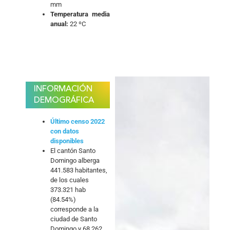
mm
Temperatura media
anual:
22 ºC
INFORMACIÓN
DEMOGRÁFICA
Último censo 2022
con datos
disponibles
El cantón Santo
Domingo alberga
441.583 habitantes,
de los cuales
373.321 hab
(84.54%)
corresponde a la
ciudad de Santo
Domingo y 68.262