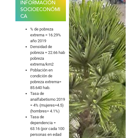
INFORMACIÓN
SOCIOECONÓMI
CA
% de pobreza
extrema = 16.29%
año 2019
Densidad de
pobreza = 22.66 hab
pobreza
extrema/km2
Población en
condición de
pobreza extrema=
85.640 hab.
Tasa de
analfabetismo 2019
= 4% (mujeres=4.5)
(hombres= 4.1%)
Tasa de
dependencia =
63.16 (por cada 100
personas en edad