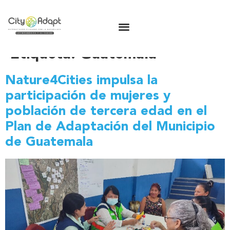
Etiqueta:
Guatemala
Nature4Cities impulsa la
participación de mujeres y
población de tercera edad en el
Plan de Adaptación del Municipio
de Guatemala