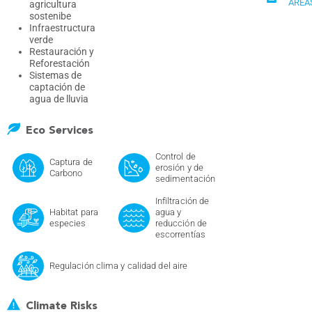
ÁREA
agricultura
sostenibe
Infraestructura
verde
Restauración y
Reforestación
Sistemas de
captación de
agua de lluvia
Eco Services
Control de
Captura de
erosión y de
Carbono
sedimentación
Infiltración de
Habitat para
agua y
especies
reducción de
escorrentías
Regulación clima y calidad del aire
Climate Risks