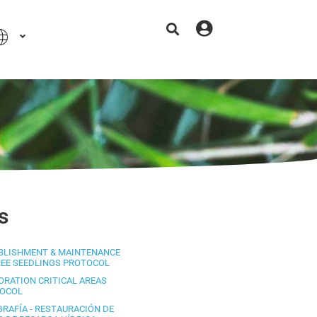
s
BLISHMENT & MAINTENANCE
REE SEEDLINGS PROTOCOL
ORATION CRITICAL AREAS
OCOL
GRAFÍA - RESTAURACIÓN DE