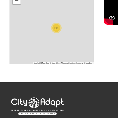
−
30
Leaflet
| Map data ©
OpenStreetMap
contributors, Imagery ©
Mapbox