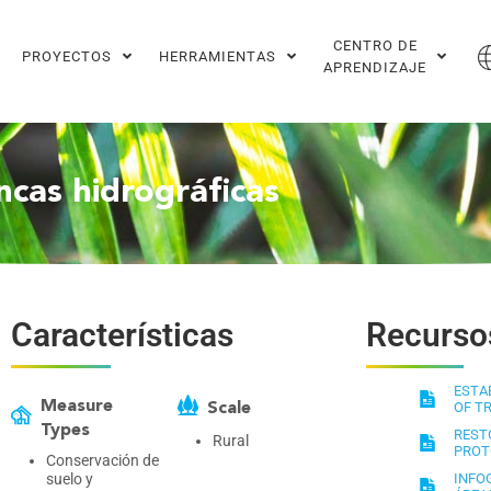
CENTRO DE
PROYECTOS
HERRAMIENTAS
APRENDIZAJE
ncas hidrográficas
Características
Recurso
ESTA
Measure
OF T
Scale
Types
REST
Rural
PROT
Conservación de
suelo y
INFO