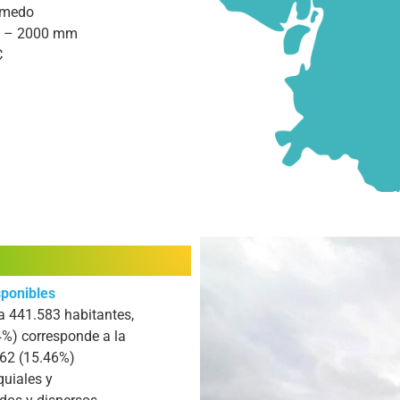
úmedo
 – 2000 mm
C
sponibles
a 441.583 habitantes,
4%) corresponde a la
62 (15.46%)
quiales y