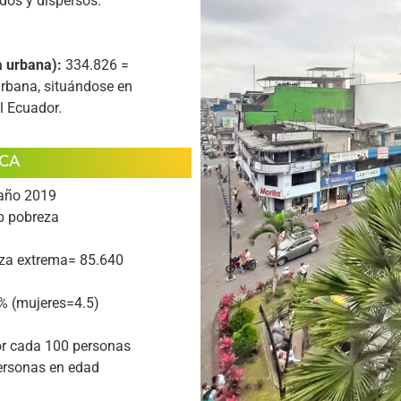
dos y dispersos.
 urbana):
334.826 =
urbana, situándose en
l Ecuador.
CA
 año 2019
b pobreza
eza extrema= 85.640
% (mujeres=4.5)
or cada 100 personas
personas en edad