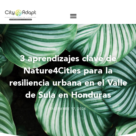
3 aprendizajes clave de
Nature4Cities para la
resiliencia urbana en el Valle
de Sula en Honduras
DICIEMBRE 17, 2024