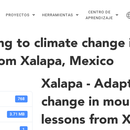
CENTRO DE
PROYECTOS
HERRAMIENTAS
APRENDIZAJE
ng to climate change 
from Xalapa, Mexico
Xalapa - Adapt
change in moun
768
3.71 MB
lessons from 
1