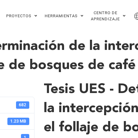
CENTRO DE
PROYECTOS
HERRAMIENTAS
APRENDIZAJE
rminación de la inter
aje de bosques de café
Tesis UES - D
la intercepción
682
1.23 MB
el follaje de 
1