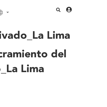
rivado_La Lima
cramiento del
o_La Lima