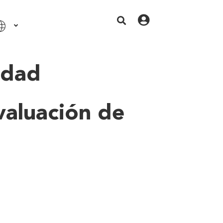
idad
valuación de